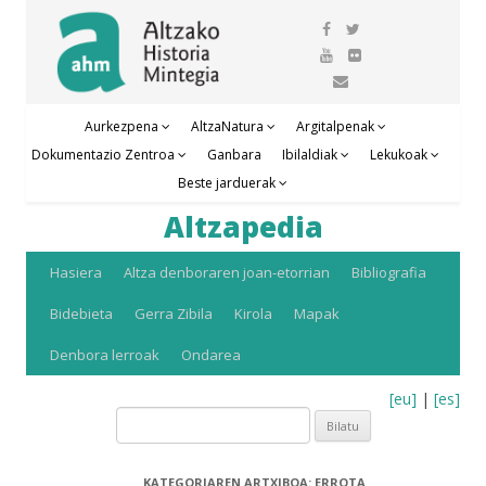
Aurkezpena
AltzaNatura
Argitalpenak
Dokumentazio Zentroa
Ganbara
Ibilaldiak
Lekukoak
Beste jarduerak
Altzapedia
Edukira
Hasiera
Altza denboraren joan-etorrian
Bibliografia
salto
Bidebieta
Gerra Zibila
Kirola
Mapak
egin
Denbora lerroak
Ondarea
[eu]
|
[es]
Bilatu:
KATEGORIAREN ARTXIBOA:
ERROTA