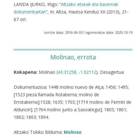
LANDA IJURKO, Iñigo: “
Altzako etxeak eta baserriak
dokumentuetan
”, In: Altza, Hautsa Kenduz XII (2013), 21-
67 orr.
sortze data: 2016-06-03 / eguneratze data: 2025-10-19
Molinao, errota
Kokapena:
Molinao (
43.31258, -1.92112
). Desagertua
Dokumentazioa: 1448 molino nuevo de Alça; 1456; 1495;
[1523 pieza llamada Rotaberria; molino de
Errotaberria];1528; 1635; 1703; [1719 molino de Fermín de
Alduncin]; [1764 molino junto a Sasoategui]; 1805; 1861;
1862; 1863; 1894.
Altzako Tokiko Bilduma:
Molinao