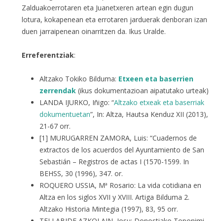
Zalduakoerrotaren eta Juanetxeren artean egin dugun
lotura, kokapenean eta errotaren jarduerak denboran izan
duen jarraipenean oinarritzen da. Ikus Uralde.
Erreferentziak
:
Altzako Tokiko Bilduma:
Etxeen eta baserrien
zerrendak
(ikus dokumentazioan aipatutako urteak)
LANDA IJURKO, Iñigo: “
Altzako etxeak eta baserriak
dokumentuetan
”, In: Altza, Hautsa Kenduz XII (2013),
21-67 orr.
[1] MURUGARREN ZAMORA, Luis: “Cuadernos de
extractos de los acuerdos del Ayuntamiento de San
Sebastián – Registros de actas I (1570-1599. In
BEHSS, 30 (1996), 347. or.
ROQUERO USSIA, Mª Rosario: La vida cotidiana en
Altza en los siglos XVII y XVIII. Artiga Bilduma 2.
Altzako Historia Mintegia (1997), 83, 95 orr.
TELLABIDE AZKOLAIN, Josu: Donostiako Toponimi