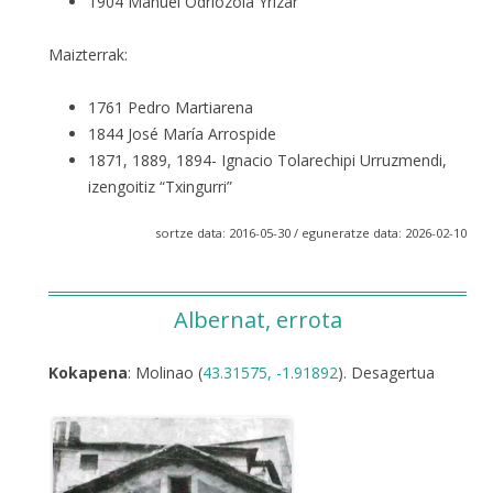
1904 Manuel Odriozola Yrizar
Maizterrak:
1761 Pedro Martiarena
1844 José María Arrospide
1871, 1889, 1894- Ignacio Tolarechipi Urruzmendi,
izengoitiz “Txingurri”
sortze data: 2016-05-30 / eguneratze data: 2026-02-10
Albernat, errota
Kokapena
: Molinao (
43.31575, -1.91892
). Desagertua