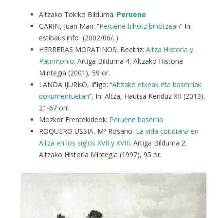
Altzako Tokiko Bilduma:
Peruene
GARIN, Juan Mari: “
Peruene bihotz bihotzean
” In:
estibaus.info (2002/06/..)
HERRERAS MORATINOS, Beatriz:
Altza Historia y
Patrimonio
. Artiga Bilduma 4, Altzako Historia
Mintegia (2001), 59 or.
LANDA IJURKO, Iñigo: “
Altzako etxeak eta baserriak
dokumentuetan
”, In: Altza, Hautsa Kenduz XII (2013),
21-67 orr.
Mozkor Frentekideok:
Peruene baserria
ROQUERO USSIA, Mª Rosario:
La vida cotidiana en
Altza en los siglos XVII y XVIII
. Artiga Bilduma 2.
Altzako Historia Mintegia (1997), 95 or.