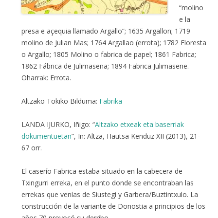
“molino
e la
presa e açequia llamado Argallo”; 1635 Argallon; 1719
molino de Julian Mas; 1764 Argallao (errota); 1782 Floresta
o Argallo; 1805 Molino o fabrica de papel; 1861 Fabrica;
1862 Fábrica de Julimasena; 1894 Fabrica Julimasene.
Oharrak: Errota.
Altzako Tokiko Bilduma:
Fabrika
LANDA IJURKO, Iñigo: “
Altzako etxeak eta baserriak
dokumentuetan
”, In: Altza, Hautsa Kenduz XII (2013), 21-
67 orr.
El caserío Fabrica estaba situado en la cabecera de
Txingurri erreka, en el punto donde se encontraban las
errekas que venías de Siustegi y Garbera/Buztintxulo. La
construcción de la variante de Donostia a principios de los
años 70 provocó su derribo.