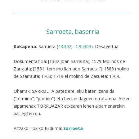
Sarroeta, baserria
Kokapena:
Sarrueta (
43.302, -1.95303
). Desagertua
Dokumentazioa: [1302 Joan Sarrauta]; 1579 Molinos de
Zarrauta; [1581 “termino llamado Sarrauta”]; 1588 molino
de Ssarrauta; 1703; 1719 el molino de Zasueta; 1764.
Oharrak: SARROETA batez ere leku baten izena da
(“término”, “partido”) eta bertan dagoen errotarena. Azken
aipamenak TORRUAZAR etxearen lehen aipamenarekin
bat egiten du.
Altzako Tokiko Bilduma:
Sarroeta