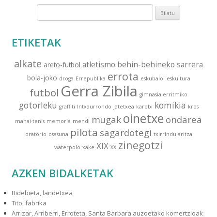
B
i
l
ETIKETAK
a
t
alkate
atletismo
behin-behineko sarrera
areto-futbol
u
errota
bola-joko
droga
Errepublika
eskubaloi
eskultura
:
Gerra Zibila
futbol
gimnasia erritmiko
gotorleku
komikia
graffiti
Intxaurrondo
jatetxea
karobi
kros
oinetxe
mugak
ondarea
mahai-tenis
memoria
mendi
pilota
sagardotegi
oratorio
osasuna
txirrindularitza
zinegotzi
XIX
waterpolo
xake
XX
AZKEN BIDALKETAK
Bidebieta, landetxea
Tito, fabrika
Arrizar, Arriberri, Erroteta, Santa Barbara auzoetako komertzioak