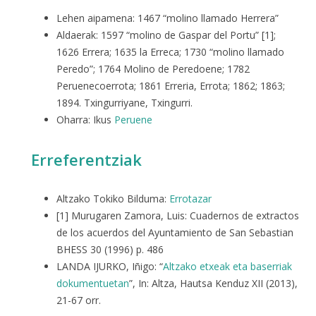
Lehen aipamena: 1467 “molino llamado Herrera”
Aldaerak: 1597 “molino de Gaspar del Portu” [1];
1626 Errera; 1635 la Erreca; 1730 “molino llamado
Peredo”; 1764 Molino de Peredoene; 1782
Peruenecoerrota; 1861 Erreria, Errota; 1862; 1863;
1894. Txingurriyane, Txingurri.
Oharra: Ikus
Peruene
Erreferentziak
Altzako Tokiko Bilduma:
Errotazar
[1] Murugaren Zamora, Luis: Cuadernos de extractos
de los acuerdos del Ayuntamiento de San Sebastian
BHESS 30 (1996) p. 486
LANDA IJURKO, Iñigo: “
Altzako etxeak eta baserriak
dokumentuetan
”, In: Altza, Hautsa Kenduz XII (2013),
21-67 orr.