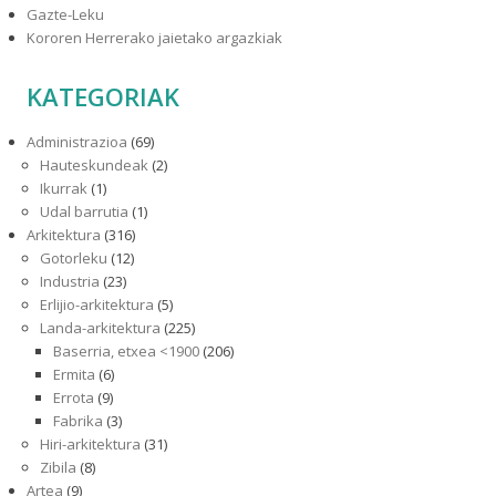
Gazte-Leku
Kororen Herrerako jaietako argazkiak
KATEGORIAK
Administrazioa
(69)
Hauteskundeak
(2)
Ikurrak
(1)
Udal barrutia
(1)
Arkitektura
(316)
Gotorleku
(12)
Industria
(23)
Erlijio-arkitektura
(5)
Landa-arkitektura
(225)
Baserria, etxea <1900
(206)
Ermita
(6)
Errota
(9)
Fabrika
(3)
Hiri-arkitektura
(31)
Zibila
(8)
Artea
(9)