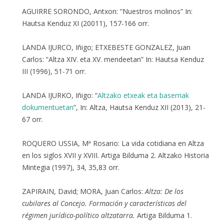
AGUIRRE SORONDO, Antxon: “Nuestros molinos” In:
Hautsa Kenduz XI (20011), 157-166 orr.
LANDA IJURCO, Iñigo; ETXEBESTE GONZALEZ, Juan
Carlos: “Altza XIV. eta XV. mendeetan” In: Hautsa Kenduz
III (1996), 51-71 orr.
LANDA IJURKO, Iñigo: “
Altzako etxeak eta baserriak
dokumentuetan
”, In: Altza, Hautsa Kenduz XII (2013), 21-
67 orr.
ROQUERO USSIA, Mª Rosario: La vida cotidiana en Altza
en los siglos XVII y XVIII. Artiga Bilduma 2. Altzako Historia
Mintegia (1997), 34, 35,83 orr.
ZAPIRAIN, David; MORA, Juan Carlos:
Altza: De los
cubilares al Concejo. Formación y características del
régimen jurídico-político altzatarra.
Artiga Bilduma 1.