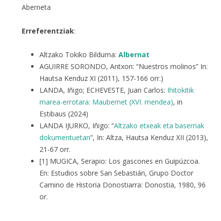
Aberneta
Erreferentziak
:
Altzako Tokiko Bilduma:
Albernat
AGUIRRE SORONDO, Antxon: “Nuestros molinos” In:
Hautsa Kenduz XI (2011), 157-166 orr.)
LANDA, Iñigo; ECHEVESTE, Juan Carlos:
Ihitokitik
marea-errotara: Maubernet (XVI. mendea)
, in
Estibaus (2024)
LANDA IJURKO, Iñigo: “
Altzako etxeak eta baserriak
dokumentuetan
”, In: Altza, Hautsa Kenduz XII (2013),
21-67 orr.
[1] MUGICA, Serapio: Los gascones en Guipúzcoa.
En: Estudios sobre San Sebastián, Grupo Doctor
Camino de Historia Donostiarra: Donostia, 1980, 96
or.