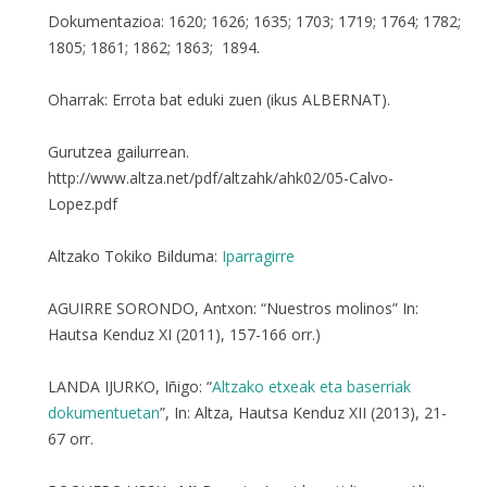
Dokumentazioa: 1620; 1626; 1635; 1703; 1719; 1764; 1782;
1805; 1861; 1862; 1863; 1894.
Oharrak: Errota bat eduki zuen (ikus ALBERNAT).
Gurutzea gailurrean.
http://www.altza.net/pdf/altzahk/ahk02/05-Calvo-
Lopez.pdf
Altzako Tokiko Bilduma:
Iparragirre
AGUIRRE SORONDO, Antxon: “Nuestros molinos” In:
Hautsa Kenduz XI (2011), 157-166 orr.)
LANDA IJURKO, Iñigo: “
Altzako etxeak eta baserriak
dokumentuetan
”, In: Altza, Hautsa Kenduz XII (2013), 21-
67 orr.