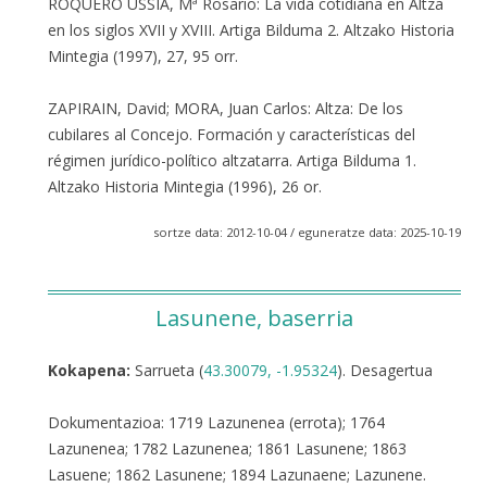
ROQUERO USSIA, Mª Rosario: La vida cotidiana en Altza
en los siglos XVII y XVIII. Artiga Bilduma 2. Altzako Historia
Mintegia (1997), 27, 95 orr.
ZAPIRAIN, David; MORA, Juan Carlos: Altza: De los
cubilares al Concejo. Formación y características del
régimen jurídico-político altzatarra. Artiga Bilduma 1.
Altzako Historia Mintegia (1996), 26 or.
sortze data: 2012-10-04 / eguneratze data: 2025-10-19
Lasunene, baserria
Kokapena:
Sarrueta (
43.30079, -1.95324
). Desagertua
Dokumentazioa: 1719 Lazunenea (errota); 1764
Lazunenea; 1782 Lazunenea; 1861 Lasunene; 1863
Lasuene; 1862 Lasunene; 1894 Lazunaene; Lazunene.