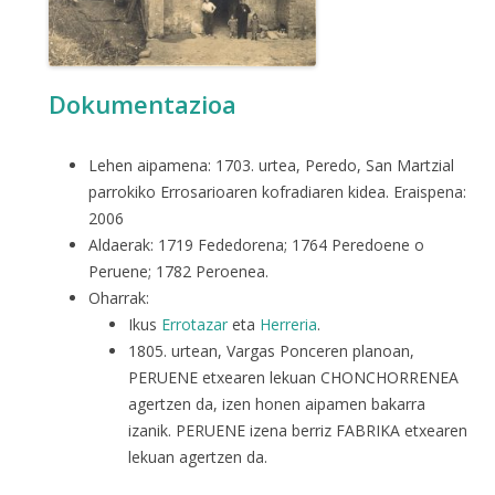
Dokumentazioa
Lehen aipamena: 1703. urtea, Peredo, San Martzial
parrokiko Errosarioaren kofradiaren kidea. Eraispena:
2006
Aldaerak: 1719 Fededorena; 1764 Peredoene o
Peruene; 1782 Peroenea.
Oharrak:
Ikus
Errotazar
eta
Herreria
.
1805. urtean, Vargas Ponceren planoan,
PERUENE etxearen lekuan CHONCHORRENEA
agertzen da, izen honen aipamen bakarra
izanik. PERUENE izena berriz FABRIKA etxearen
lekuan agertzen da.