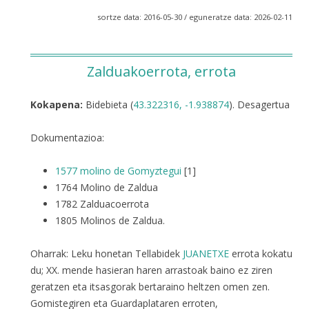
sortze data: 2016-05-30 / eguneratze data: 2026-02-11
Zalduakoerrota, errota
Kokapena:
Bidebieta (
43.322316, -1.938874
). Desagertua
Dokumentazioa:
1577 molino de Gomyztegui
[1]
1764 Molino de Zaldua
1782 Zalduacoerrota
1805 Molinos de Zaldua.
Oharrak: Leku honetan Tellabidek
JUANETXE
errota kokatu
du; XX. mende hasieran haren arrastoak baino ez ziren
geratzen eta itsasgorak bertaraino heltzen omen zen.
Gomistegiren eta Guardaplataren erroten,