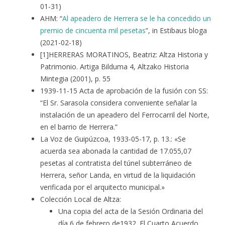
01-31)
AHM: “
Al apeadero de Herrera se le ha concedido un
premio de cincuenta mil pesetas
”, in Estibaus bloga
(2021-02-18)
[1]HERRERAS MORATINOS, Beatriz: Altza Historia y
Patrimonio. Artiga Bilduma 4, Altzako Historia
Mintegia (2001), p. 55
1939-11-15 Acta de aprobación de la fusión con SS:
“El Sr. Sarasola considera conveniente señalar la
instalación de un apeadero del Ferrocarril del Norte,
en el barrio de Herrera.”
La Voz de Guipúzcoa, 1933-05-17, p. 13.: «Se
acuerda sea abonada la cantidad de 17.055,07
pesetas al contratista del túnel subterráneo de
Herrera, señor Landa, en virtud de la liquidación
verificada por el arquitecto municipal.»
Colección Local de Altza:
Una copia del acta de la Sesión Ordinaria del
día 6 de febrero de1932. El Cuarto Acuerdo