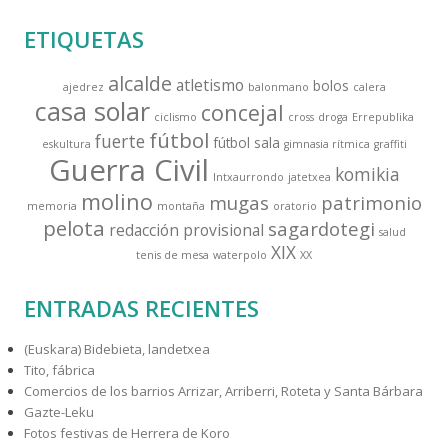
s
ETIQUETAS
c
a
alcalde
atletismo
bolos
ajedrez
balonmano
calera
r
casa solar
concejal
:
ciclismo
cross
droga
Errepublika
fútbol
fuerte
fútbol sala
eskultura
gimnasia rítmica
graffiti
Guerra Civil
komikia
Intxaurrondo
jatetxea
molino
mugas
patrimonio
memoria
montaña
oratorio
pelota
sagardotegi
redacción provisional
salud
XIX
tenis de mesa
waterpolo
XX
ENTRADAS RECIENTES
(Euskara) Bidebieta, landetxea
Tito, fábrica
Comercios de los barrios Arrizar, Arriberri, Roteta y Santa Bárbara
Gazte-Leku
Fotos festivas de Herrera de Koro