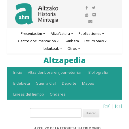
Presentación
AltzaNatura
Publicaciones
Centro documentación
Ganbara
Excursiones
Lekukoak
Otros
Altzapedia
Saltar
Inicio
Altza denboraren joan-etorrian
Bibliografía
al
Bidebieta
Guerra Civil
Deporte
Mapas
contenido
Líneas del tiempo
Ondarea
[eu]
|
[es]
Buscar:
ARCHIVO DE LA ETIQUETA:
PATRIMONIO