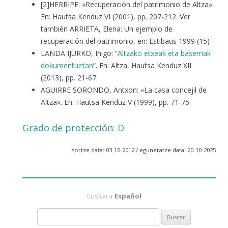
[2]HERRIPE: «Recuperación del patrimonio de Altza».
En: Hautsa Kenduz VI (2001), pp. 207-212. Ver
también ARRIETA, Elena: Un ejemplo de
recuperación del patrimonio, en: Estibaus 1999 (15)
LANDA IJURKO, Iñigo: “
Altzako etxeak eta baserriak
dokumentuetan
”. En: Altza, Hautsa Kenduz XII
(2013), pp. 21-67.
AGUIRRE SORONDO, Antxon: «La casa concejil de
Altza». En: Hautsa Kenduz V (1999), pp. 71-75.
Grado de protección: D
sortze data: 03-10-2012 / eguneratze data: 20-10-2025
Euskara
Español
B
u