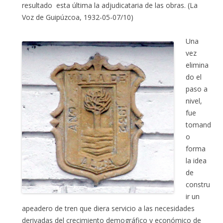
resultado esta última la adjudicataria de las obras. (La
Voz de Guipúzcoa, 1932-05-07/10)
Una
vez
elimina
do el
paso a
nivel,
fue
tomand
o
forma
la idea
de
constru
ir un
apeadero de tren que diera servicio a las necesidades
derivadas del crecimiento demográfico y económico de