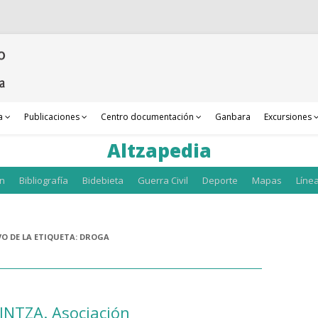
a
Publicaciones
Centro documentación
Ganbara
Excursiones
Altzapedia
an
Bibliografía
Bidebieta
Guerra Civil
Deporte
Mapas
Líne
O DE LA ETIQUETA:
DROGA
NTZA. Asociación