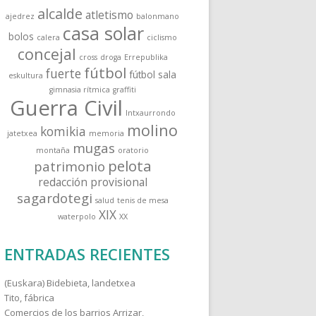
a
alcalde
atletismo
ajedrez
balonmano
r
casa solar
bolos
:
calera
ciclismo
concejal
cross
droga
Errepublika
fútbol
fuerte
fútbol sala
eskultura
gimnasia rítmica
graffiti
Guerra Civil
Intxaurrondo
molino
komikia
jatetxea
memoria
mugas
montaña
oratorio
pelota
patrimonio
redacción provisional
sagardotegi
salud
tenis de mesa
XIX
waterpolo
XX
ENTRADAS RECIENTES
(Euskara) Bidebieta, landetxea
Tito, fábrica
Comercios de los barrios Arrizar,