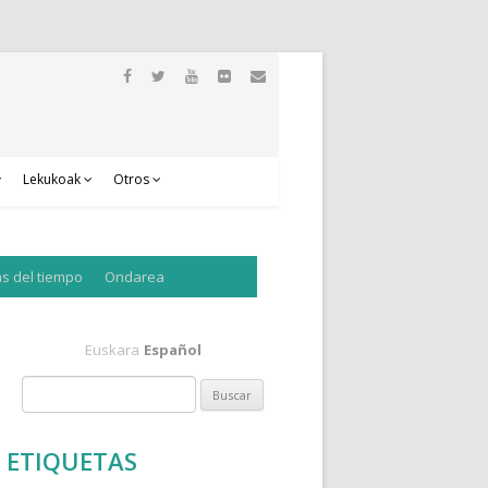
Lekukoak
Otros
as del tiempo
Ondarea
Euskara
Español
B
u
s
ETIQUETAS
c