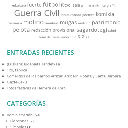
fútbol
fuerte
fútbol sala
eskultura
gimnasia rítmica
graffiti
Guerra Civil
komikia
Intxaurrondo
jatetxea
molino
mugas
patrimonio
memoria
montaña
oratorio
pelota
sagardotegi
redacción provisional
salud
XIX
tenis de mesa
waterpolo
XX
ENTRADAS RECIENTES
(Euskara) Bidebieta, landetxea
Tito, fábrica
Comercios de los barrios Arrizar, Arriberri, Roteta y Santa Bárbara
Gazte-Leku
Fotos festivas de Herrera de Koro
CATEGORÍAS
Administración
(69)
Elecciones
(2)
Símbolos
(1)