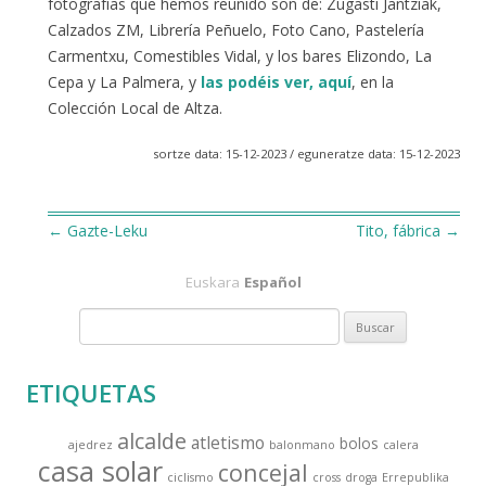
fotografías que hemos reunido son de: Zugasti Jantziak,
Calzados ZM, Librería Peñuelo, Foto Cano, Pastelería
Carmentxu, Comestibles Vidal, y los bares Elizondo, La
Cepa y La Palmera, y
las podéis ver, aquí
, en la
Colección Local de Altza.
sortze data: 15-12-2023 / eguneratze data: 15-12-2023
←
Gazte-Leku
Tito, fábrica
→
Navegación
Euskara
Español
de
B
entradas
u
s
ETIQUETAS
c
a
alcalde
atletismo
bolos
ajedrez
balonmano
calera
r
casa solar
concejal
:
ciclismo
cross
droga
Errepublika