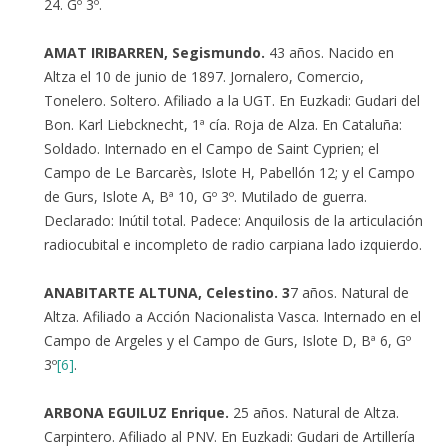
24. Gº 3º.
AMAT IRIBARREN, Segismundo.
43 años. Nacido en
Altza el 10 de junio de 1897. Jornalero, Comercio,
Tonelero. Soltero. Afiliado a la UGT. En Euzkadi: Gudari del
Bon. Karl Liebcknecht, 1ª cía. Roja de Alza. En Cataluña:
Soldado. Internado en el Campo de Saint Cyprien; el
Campo de Le Barcarès, Islote H, Pabellón 12; y el Campo
de Gurs, Islote A, Bª 10, Gº 3º. Mutilado de guerra.
Declarado: Inútil total. Padece: Anquilosis de la articulación
radiocubital e incompleto de radio carpiana lado izquierdo.
ANABITARTE ALTUNA, Celestino. 3
7 años. Natural de
Altza. Afiliado a Acción Nacionalista Vasca. Internado en el
Campo de Argeles y el Campo de Gurs, Islote D, Bª 6, Gº
3º
[6]
.
ARBONA EGUILUZ Enrique.
25 años. Natural de Altza.
Carpintero. Afiliado al PNV. En Euzkadi: Gudari de Artillería