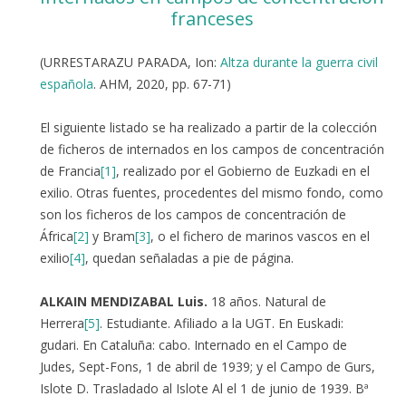
franceses
(URRESTARAZU PARADA, Ion:
Altza durante la guerra civil
española
. AHM, 2020, pp. 67-71)
El siguiente listado se ha realizado a partir de la colección
de ficheros de internados en los campos de concentración
de Francia
[1]
, realizado por el Gobierno de Euzkadi en el
exilio. Otras fuentes, procedentes del mismo fondo, como
son los ficheros de los campos de concentración de
África
[2]
y Bram
[3]
, o el fichero de marinos vascos en el
exilio
[4]
, quedan señaladas a pie de página.
ALKAIN MENDIZABAL Luis.
18 años. Natural de
Herrera
[5]
. Estudiante. Afiliado a la UGT. En Euskadi:
gudari. En Cataluña: cabo. Internado en el Campo de
Judes, Sept-Fons, 1 de abril de 1939; y el Campo de Gurs,
Islote D. Trasladado al Islote Al el 1 de junio de 1939. Bª