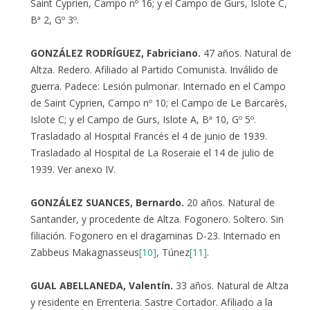
Saint Cyprien, Campo nº 16; y el Campo de Gurs, Islote C,
Bª 2, Gº 3º.
GONZÁLEZ RODRÍGUEZ, Fabriciano.
47 años. Natural de
Altza. Redero. Afiliado al Partido Comunista. Inválido de
guerra. Padece: Lesión pulmonar. Internado en el Campo
de Saint Cyprien, Campo nº 10; el Campo de Le Barcarès,
Islote C; y el Campo de Gurs, Islote A, Bª 10, Gº 5º.
Trasladado al Hospital Francés el 4 de junio de 1939.
Trasladado al Hospital de La Roseraie el 14 de julio de
1939. Ver anexo IV.
GONZÁLEZ SUANCES, Bernardo.
20 años. Natural de
Santander, y procedente de Altza. Fogonero. Soltero. Sin
filiación. Fogonero en el dragaminas D-23. Internado en
Zabbeus Makagnasseus
[10]
, Túnez
[11]
.
GUAL ABELLANEDA, Valentín.
33 años. Natural de Altza
y residente en Errenteria. Sastre Cortador. Afiliado a la