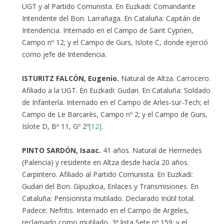
UGT y al Partido Comunista. En Euzkadi: Comandante
Intendente del Bon. Larrañaga. En Cataluña: Capitán de
Intendencia. Internado en el Campo de Saint Cyprien,
Campo nº 12; y el Campo de Gurs, Islote C, donde ejerció
como jefe de Intendencia.
ISTURITZ FALCÓN, Eugenio.
Natural de Altza. Carrocero.
Afiliado a la UGT. En Euzkadi: Gudari. En Cataluña: Soldado
de Infantería. Internado en el Campo de Arles-sur-Tech; el
Campo de Le Barcarès, Campo nº 2; y el Campo de Gurs,
Islote D, Bª 11, Gº 2º
[12]
.
PINTO SARDÓN, Isaac.
41 años. Natural de Hermedes
(Palencia) y residente en Altza desde hacía 20 años.
Carpintero. Afiliado al Partido Comunista. En Euzkadi:
Gudari del Bon. Gipuzkoa, Enlaces y Transmisiones. En
Cataluña: Pensionista mutilado. Declarado Inútil total.
Padece: Nefritis. Internado en el Campo de Argeles,
reclamado como mutilado, 3ª lista Sete nº 159; y el