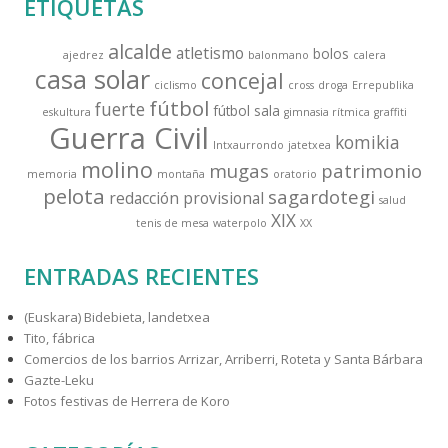
ETIQUETAS
c
a
alcalde
atletismo
bolos
ajedrez
balonmano
calera
r
casa solar
concejal
:
ciclismo
cross
droga
Errepublika
fútbol
fuerte
fútbol sala
eskultura
gimnasia rítmica
graffiti
Guerra Civil
komikia
Intxaurrondo
jatetxea
molino
mugas
patrimonio
memoria
montaña
oratorio
pelota
sagardotegi
redacción provisional
salud
XIX
tenis de mesa
waterpolo
XX
ENTRADAS RECIENTES
(Euskara) Bidebieta, landetxea
Tito, fábrica
Comercios de los barrios Arrizar, Arriberri, Roteta y Santa Bárbara
Gazte-Leku
Fotos festivas de Herrera de Koro