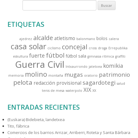
entradas
B
u
s
ETIQUETAS
c
a
alcalde
atletismo
bolos
ajedrez
balonmano
calera
r
casa solar
concejal
:
ciclismo
cross
droga
Errepublika
fútbol
fuerte
fútbol sala
eskultura
gimnasia rítmica
graffiti
Guerra Civil
komikia
Intxaurrondo
jatetxea
molino
mugas
patrimonio
memoria
montaña
oratorio
pelota
sagardotegi
redacción provisional
salud
XIX
tenis de mesa
waterpolo
XX
ENTRADAS RECIENTES
(Euskara) Bidebieta, landetxea
Tito, fábrica
Comercios de los barrios Arrizar, Arriberri, Roteta y Santa Bárbara