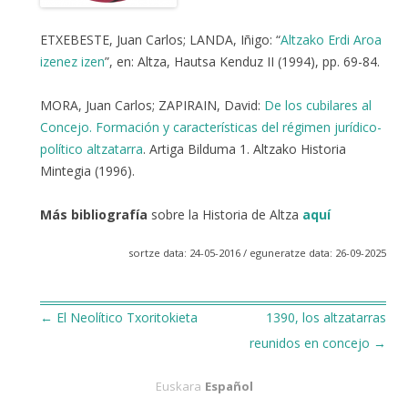
ETXEBESTE, Juan Carlos; LANDA, Iñigo: “
Altzako Erdi Aroa
izenez izen
”, en: Altza, Hautsa Kenduz II (1994), pp. 69-84.
MORA, Juan Carlos; ZAPIRAIN, David:
De los cubilares al
Concejo. Formación y características del régimen jurídico-
político altzatarra
. Artiga Bilduma 1. Altzako Historia
Mintegia (1996).
Más bibliografía
sobre la Historia de Altza
aquí
sortze data: 24-05-2016 / eguneratze data: 26-09-2025
←
El Neolítico Txoritokieta
1390, los altzatarras
Navegación
reunidos en concejo
→
de
Euskara
Español