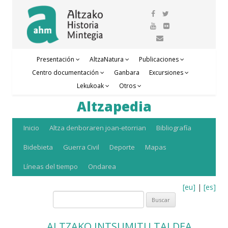
Presentación
AltzaNatura
Publicaciones
Centro documentación
Ganbara
Excursiones
Lekukoak
Otros
Altzapedia
Saltar
Inicio
Altza denboraren joan-etorrian
Bibliografía
al
Bidebieta
Guerra Civil
Deporte
Mapas
contenido
Líneas del tiempo
Ondarea
[eu]
|
[es]
Buscar:
ALTZAKO INTSUMITU TALDEA