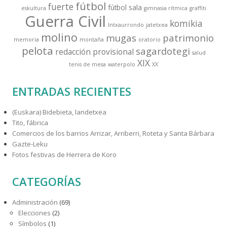
fútbol
fuerte
fútbol sala
eskultura
gimnasia rítmica
graffiti
Guerra Civil
komikia
Intxaurrondo
jatetxea
molino
mugas
patrimonio
memoria
montaña
oratorio
pelota
sagardotegi
redacción provisional
salud
XIX
tenis de mesa
waterpolo
XX
ENTRADAS RECIENTES
(Euskara) Bidebieta, landetxea
Tito, fábrica
Comercios de los barrios Arrizar, Arriberri, Roteta y Santa Bárbara
Gazte-Leku
Fotos festivas de Herrera de Koro
CATEGORÍAS
Administración
(69)
Elecciones
(2)
Símbolos
(1)