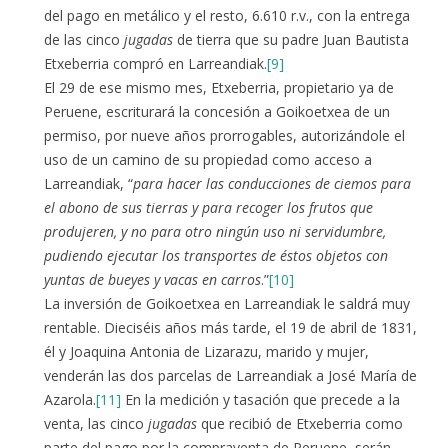
del pago en metálico y el resto, 6.610 r.v., con la entrega
de las cinco
jugadas
de tierra que su padre Juan Bautista
Etxeberria compró en Larreandiak.
[9]
El 29 de ese mismo mes, Etxeberria, propietario ya de
Peruene, escriturará la concesión a Goikoetxea de un
permiso, por nueve años prorrogables, autorizándole el
uso de un camino de su propiedad como acceso a
Larreandiak, “
para hacer las conducciones de ciemos para
el abono de sus tierras y para recoger los frutos que
produjeren, y no para otro ningún uso ni servidumbre,
pudiendo ejecutar los transportes de éstos objetos con
yuntas de bueyes y vacas en carros
.”
[10]
La inversión de Goikoetxea en Larreandiak le saldrá muy
rentable. Dieciséis años más tarde, el 19 de abril de 1831,
él y Joaquina Antonia de Lizarazu, marido y mujer,
venderán las dos parcelas de Larreandiak a José María de
Azarola.
[11]
En la medición y tasación que precede a la
venta, las cinco
jugadas
que recibió de Etxeberria como
parte del pago por la compraventa de Peruene, serán