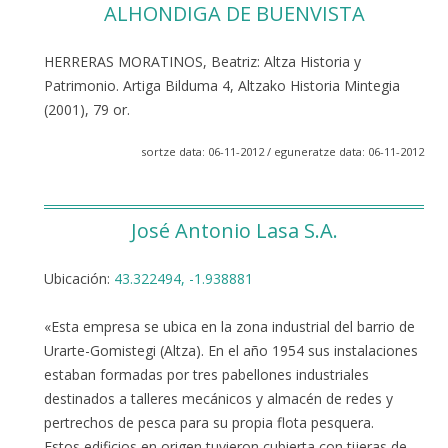
ALHONDIGA DE BUENVISTA
HERRERAS MORATINOS, Beatriz: Altza Historia y
Patrimonio. Artiga Bilduma 4, Altzako Historia Mintegia
(2001), 79 or.
sortze data: 06-11-2012 / eguneratze data: 06-11-2012
José Antonio Lasa S.A.
Ubicación:
43.322494, -1.938881
«Esta empresa se ubica en la zona industrial del barrio de
Urarte-Gomistegi (Altza). En el año 1954 sus instalaciones
estaban formadas por tres pabellones industriales
destinados a talleres mecánicos y almacén de redes y
pertrechos de pesca para su propia flota pesquera.
Estos edificios en origen tuvieron cubierta con tijeras de