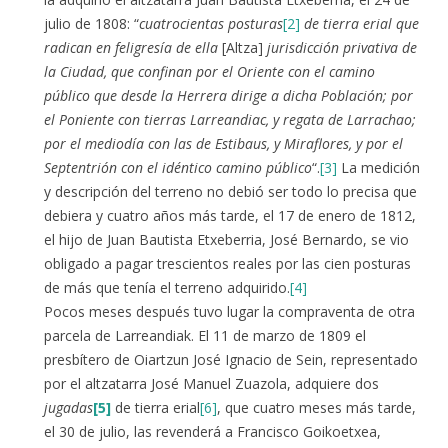
julio de 1808: “
cuatrocientas posturas
[2]
de tierra erial que
radican en feligresía de ella
[Altza]
jurisdicción privativa de
la Ciudad, que confinan por el Oriente con el camino
público que desde la Herrera dirige a dicha Población; por
el Poniente con tierras Larreandiac, y regata de Larrachao;
por el mediodía con las de Estibaus, y Miraflores, y por el
Septentrión con el idéntico camino público
“.
[3]
La medición
y descripción del terreno no debió ser todo lo precisa que
debiera y cuatro años más tarde, el 17 de enero de 1812,
el hijo de Juan Bautista Etxeberria, José Bernardo, se vio
obligado a pagar trescientos reales por las cien posturas
de más que tenía el terreno adquirido.
[4]
Pocos meses después tuvo lugar la compraventa de otra
parcela de Larreandiak. El 11 de marzo de 1809 el
presbítero de Oiartzun José Ignacio de Sein, representado
por el altzatarra José Manuel Zuazola, adquiere dos
jugadas
[5]
de tierra erial
[6]
, que cuatro meses más tarde,
el 30 de julio, las revenderá a Francisco Goikoetxea,