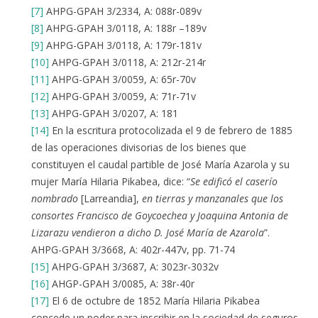
[7]
AHPG-GPAH 3/2334, A: 088r-089v
[8]
AHPG-GPAH 3/0118, A: 188r –189v
[9]
AHPG-GPAH 3/0118, A: 179r-181v
[10]
AHPG-GPAH 3/0118, A: 212r-214r
[11]
AHPG-GPAH 3/0059, A: 65r-70v
[12]
AHPG-GPAH 3/0059, A: 71r-71v
[13]
AHPG-GPAH 3/0207, A: 181
[14]
En la escritura protocolizada el 9 de febrero de 1885
de las operaciones divisorias de los bienes que
constituyen el caudal partible de José María Azarola y su
mujer María Hilaria Pikabea, dice: “
Se edificó el caserío
nombrado
[Larreandia],
en tierras y manzanales que los
consortes Francisco de Goycoechea y Joaquina Antonia de
Lizarazu vendieron a dicho D. José María de Azarola
”.
AHPG-GPAH 3/3668, A: 402r-447v, pp. 71-74
[15]
AHPG-GPAH 3/3687, A: 3023r-3032v
[16]
AHGP-GPAH 3/0085, A: 38r-40r
[17]
El 6 de octubre de 1852 María Hilaria Pikabea
concede un poder para inscribir en la sociedad de seguros