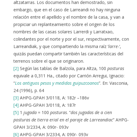
altzatarras. Los documentos han demostrado, sin
embargo, que en el caso de Larreandi no hay ninguna
relación entre el apellido y el nombre de la casa, y van a
propiciar un replanteamiento sobre el origen de los
nombres de las casas solares Larrerdi y Larratxao,
colindantes por el norte y por el sur, respectivamente, con
Larreandiak, y que compartiendo la misma raíz ‘
larre
-‘,
quizás puedan compartir también las características del
terrenos sobre el que se originaron.
[2]
Según las tablas de Balzola, para Altza, 100
posturas
equivale a 0,311 Ha., citado por Carrión Arregui, Ignacio:
“
Los antiguos pesos y medidas guipuzcoanos
”. En: Vasconia,
24 (1996), p. 64
[3]
AHPG-GPAH 3/0118, A: 182r –186v
[4]
AHPG-GPAH 3/0118, A: 187r
[5]
1
jugada
= 100
posturas
. “
dos jugadas de a cien
posturas de tierra erial en el paraje de Larreandiac
” AHPG-
GPAH 3/2334, A: 090r- 093v
[6]
AHPG-GPAH 3/2334, A: 090r- 093v