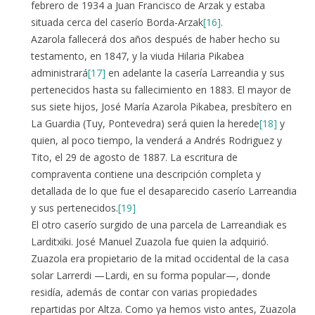
febrero de 1934 a Juan Francisco de Arzak y estaba
situada cerca del caserío Borda-Arzak
[16]
.
Azarola fallecerá dos años después de haber hecho su
testamento, en 1847, y la viuda Hilaria Pikabea
administrará
[17]
en adelante la casería Larreandia y sus
pertenecidos hasta su fallecimiento en 1883. El mayor de
sus siete hijos, José María Azarola Pikabea, presbítero en
La Guardia (Tuy, Pontevedra) será quien la herede
[18]
y
quien, al poco tiempo, la venderá a Andrés Rodriguez y
Tito, el 29 de agosto de 1887. La escritura de
compraventa contiene una descripción completa y
detallada de lo que fue el desaparecido caserío Larreandia
y sus pertenecidos.
[19]
El otro caserío surgido de una parcela de Larreandiak es
Larditxiki. José Manuel Zuazola fue quien la adquirió.
Zuazola era propietario de la mitad occidental de la casa
solar Larrerdi —Lardi, en su forma popular—, donde
residía, además de contar con varias propiedades
repartidas por Altza. Como ya hemos visto antes, Zuazola