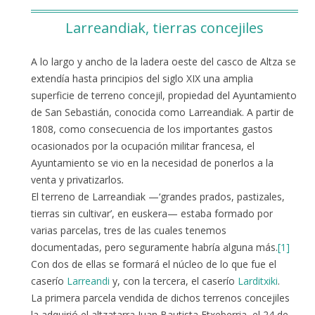
Larreandiak, tierras concejiles
A lo largo y ancho de la ladera oeste del casco de Altza se
extendía hasta principios del siglo XIX una amplia
superficie de terreno concejil, propiedad del Ayuntamiento
de San Sebastián, conocida como Larreandiak. A partir de
1808, como consecuencia de los importantes gastos
ocasionados por la ocupación militar francesa, el
Ayuntamiento se vio en la necesidad de ponerlos a la
venta y privatizarlos
.
El terreno de Larreandiak —‘grandes prados, pastizales,
tierras sin cultivar’, en euskera— estaba formado por
varias parcelas, tres de las cuales tenemos
documentadas, pero seguramente habría alguna más.
[1]
Con dos de ellas se formará el núcleo de lo que fue el
caserío
Larreandi
y, con la tercera, el caserío
Larditxiki
.
La primera parcela vendida de dichos terrenos concejiles
la adquirió el altzatarra Juan Bautista Etxeberria, el 24 de