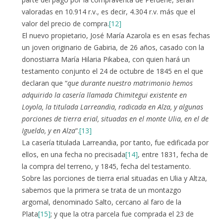
valoradas en 10.914 r.v., es decir, 4.304 r.v. más que el
valor del precio de compra.
[12]
El nuevo propietario, José María Azarola es en esas fechas
un joven originario de Gabiria, de 26 años, casado con la
donostiarra María Hilaria Pikabea, con quien hará un
testamento conjunto el 24 de octubre de 1845 en el que
declaran que “
que durante nuestro matrimonio hemos
adquirido la casería llamada Chimitegui existente en
Loyola, la titulada Larreandia, radicada en Alza, y algunas
porciones de tierra erial, situadas en el monte Ulia, en el de
Igueldo, y en Alza
”.
[13]
La casería titulada Larreandia, por tanto, fue edificada por
ellos, en una fecha no precisada
[14]
, entre 1831, fecha de
la compra del terreno, y 1845, fecha del testamento.
Sobre las porciones de tierra erial situadas en Ulia y Altza,
sabemos que la primera se trata de un montazgo
argomal, denominado Salto, cercano al faro de la
Plata
[15]
; y que la otra parcela fue comprada el 23 de