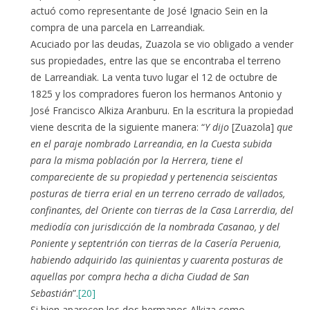
actuó como representante de José Ignacio Sein en la
compra de una parcela en Larreandiak.
Acuciado por las deudas, Zuazola se vio obligado a vender
sus propiedades, entre las que se encontraba el terreno
de Larreandiak. La venta tuvo lugar el 12 de octubre de
1825 y los compradores fueron los hermanos Antonio y
José Francisco Alkiza Aranburu. En la escritura la propiedad
viene descrita de la siguiente manera: “
Y dijo
[Zuazola]
que
en el paraje nombrado Larreandia, en la Cuesta subida
para la misma población por la Herrera, tiene el
compareciente de su propiedad y pertenencia seiscientas
posturas de tierra erial en un terreno cerrado de vallados,
confinantes, del Oriente con tierras de la Casa Larrerdia, del
mediodía con jurisdicción de la nombrada Casanao, y del
Poniente y septentrión con tierras de la Casería Peruenia,
habiendo adquirido las quinientas y cuarenta posturas de
aquellas por compra hecha a dicha Ciudad de San
Sebastián
”.
[20]
Si bien aparecen los dos hermanos Alkiza como