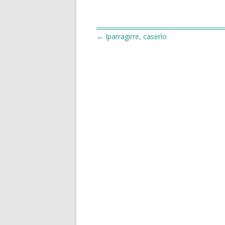
←
Iparragirre, caserío
Navegación
de
entradas