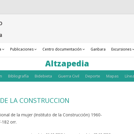
a
Publicaciones
Centro documentación
Ganbara
Excursiones
Altzapedia
an
Bibliografía
Bidebieta
Guerra Civil
Deporte
Mapas
Líne
 DE LA CONSTRUCCION
nal de la mujer (Instituto de la Construcción) 1960-
-182 orr.