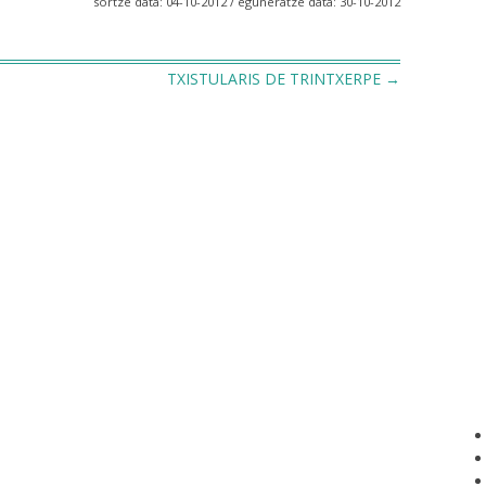
sortze data: 04-10-2012 / eguneratze data: 30-10-2012
TXISTULARIS DE TRINTXERPE
→