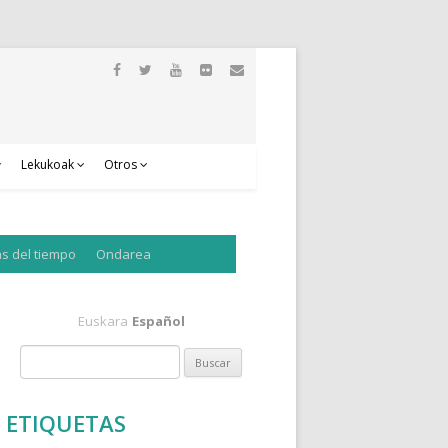
Lekukoak
Otros
as del tiempo
Ondarea
Euskara
Español
B
u
s
ETIQUETAS
c