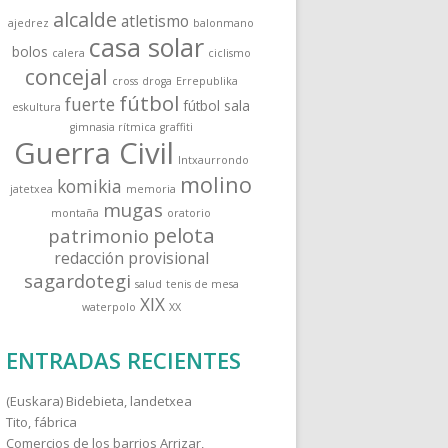
a
alcalde
atletismo
ajedrez
balonmano
r
casa solar
bolos
:
calera
ciclismo
concejal
cross
droga
Errepublika
fútbol
fuerte
fútbol sala
eskultura
gimnasia rítmica
graffiti
Guerra Civil
Intxaurrondo
molino
komikia
jatetxea
memoria
mugas
montaña
oratorio
pelota
patrimonio
redacción provisional
sagardotegi
salud
tenis de mesa
XIX
waterpolo
XX
ENTRADAS RECIENTES
(Euskara) Bidebieta, landetxea
Tito, fábrica
Comercios de los barrios Arrizar,