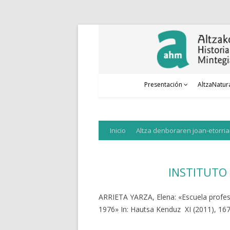
Presentación
AltzaNatur
Saltar
Inicio
Altza denboraren joan-etorri
al
contenido
INSTITUTO
ARRIETA YARZA, Elena: «Escuela profesio
1976» In: Hautsa Kenduz XI (2011), 167