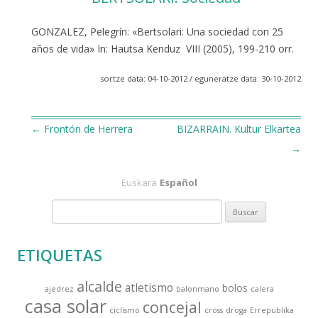
GONZALEZ, Pelegrín: «Bertsolari: Una sociedad con 25
años de vida» In: Hautsa Kenduz VIII (2005), 199-210 orr.
sortze data: 04-10-2012 / eguneratze data: 30-10-2012
←
Frontón de Herrera
BIZARRAIN. Kultur Elkartea
Navegación
→
de
Euskara
Español
entradas
B
u
s
ETIQUETAS
c
a
alcalde
atletismo
bolos
ajedrez
balonmano
calera
r
casa solar
concejal
:
ciclismo
cross
droga
Errepublika