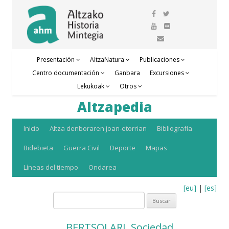
Presentación
AltzaNatura
Publicaciones
Centro documentación
Ganbara
Excursiones
Lekukoak
Otros
Altzapedia
Saltar
Inicio
Altza denboraren joan-etorrian
Bibliografía
al
Bidebieta
Guerra Civil
Deporte
Mapas
contenido
Líneas del tiempo
Ondarea
[eu]
|
[es]
Buscar:
BERTSOLARI. Sociedad