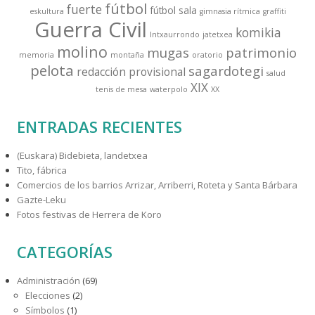
fútbol
fuerte
fútbol sala
eskultura
gimnasia rítmica
graffiti
Guerra Civil
komikia
Intxaurrondo
jatetxea
molino
mugas
patrimonio
memoria
montaña
oratorio
pelota
sagardotegi
redacción provisional
salud
XIX
tenis de mesa
waterpolo
XX
ENTRADAS RECIENTES
(Euskara) Bidebieta, landetxea
Tito, fábrica
Comercios de los barrios Arrizar, Arriberri, Roteta y Santa Bárbara
Gazte-Leku
Fotos festivas de Herrera de Koro
CATEGORÍAS
Administración
(69)
Elecciones
(2)
Símbolos
(1)