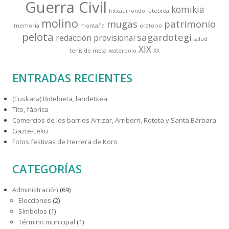
Guerra Civil
komikia
Intxaurrondo
jatetxea
molino
mugas
patrimonio
memoria
montaña
oratorio
pelota
sagardotegi
redacción provisional
salud
XIX
tenis de mesa
waterpolo
XX
ENTRADAS RECIENTES
(Euskara) Bidebieta, landetxea
Tito, fábrica
Comercios de los barrios Arrizar, Arriberri, Roteta y Santa Bárbara
Gazte-Leku
Fotos festivas de Herrera de Koro
CATEGORÍAS
Administración
(69)
Elecciones
(2)
Símbolos
(1)
Término municipal
(1)