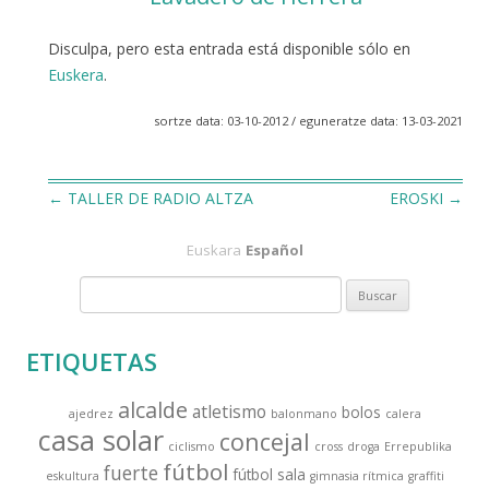
Disculpa, pero esta entrada está disponible sólo en
Euskera
.
sortze data: 03-10-2012 / eguneratze data: 13-03-2021
←
TALLER DE RADIO ALTZA
EROSKI
→
Navegación
Euskara
Español
de
B
entradas
u
s
ETIQUETAS
c
a
alcalde
atletismo
bolos
ajedrez
balonmano
calera
r
casa solar
concejal
:
ciclismo
cross
droga
Errepublika
fútbol
fuerte
fútbol sala
eskultura
gimnasia rítmica
graffiti